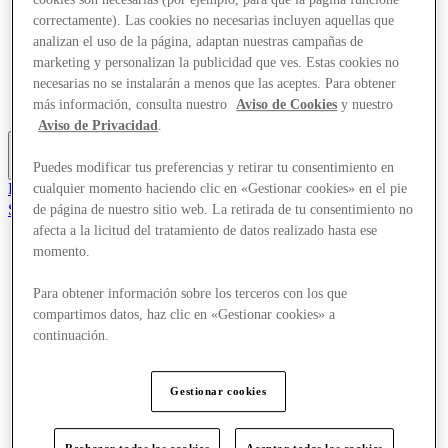
Ofertas
correctamente). Las cookies no necesarias incluyen aquellas que
Planifica tu visita
analizan el uso de la página, adaptan nuestras campañas de
¿Qué pasa?
marketing y personalizan la publicidad que ves. Estas cookies no
Comer y beber
necesarias no se instalarán a menos que las aceptes. Para obtener
Tarjetas regalo
Servicios
más información, consulta nuestro
Aviso de Cookies
y nuestro
Aviso de Privacidad
.
Puedes modificar tus preferencias y retirar tu consentimiento en
Más
El Club
cualquier momento haciendo clic en «Gestionar cookies» en el pie
Salvado
de página de nuestro sitio web. La retirada de tu consentimiento no
es
afecta a la licitud del tratamiento de datos realizado hasta ese
momento.
Tiendas
Ofertas
Para obtener información sobre los terceros con los que
Planifica tu visita
¿Qué pasa?
compartimos datos, haz clic en «Gestionar cookies» a
Comer y beber
continuación.
Tarjetas regalo
Servicios
Gestionar cookies
Más
Rechazar todas las cookies
Aceptar todas las cookies