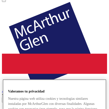
Ashford
Designer Outlet
Valoramos tu privacidad
Search input
Nuestra página web utiliza cookies y tecnologías similares
instaladas por McArthurGlen con diversas finalidades. Algunas
Tiendas
cookies son necesarias (por ejemplo, para que la página funcione