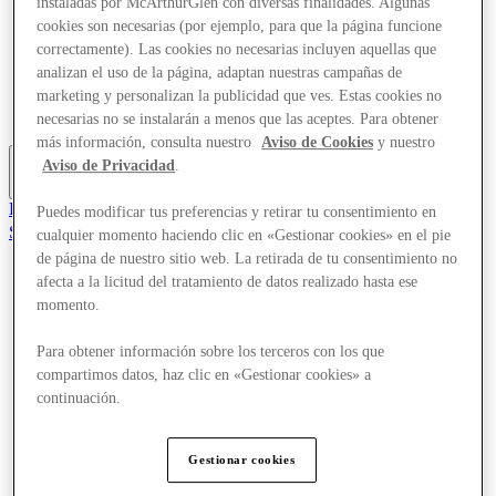
instaladas por McArthurGlen con diversas finalidades. Algunas
Ofertas
cookies son necesarias (por ejemplo, para que la página funcione
Planifica tu visita
correctamente). Las cookies no necesarias incluyen aquellas que
¿Qué pasa?
analizan el uso de la página, adaptan nuestras campañas de
Comer y beber
Tarjetas regalo
marketing y personalizan la publicidad que ves. Estas cookies no
Servicios
necesarias no se instalarán a menos que las aceptes. Para obtener
más información, consulta nuestro
Aviso de Cookies
y nuestro
Aviso de Privacidad
.
Más
El Club
Puedes modificar tus preferencias y retirar tu consentimiento en
Salvado
cualquier momento haciendo clic en «Gestionar cookies» en el pie
es
de página de nuestro sitio web. La retirada de tu consentimiento no
afecta a la licitud del tratamiento de datos realizado hasta ese
Tiendas
momento.
Ofertas
Planifica tu visita
¿Qué pasa?
Para obtener información sobre los terceros con los que
Comer y beber
compartimos datos, haz clic en «Gestionar cookies» a
Tarjetas regalo
continuación.
Servicios
Más
Gestionar cookies