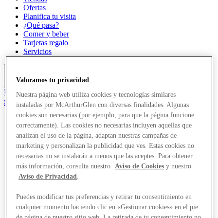
Ofertas
Planifica tu visita
¿Qué pasa?
Comer y beber
Tarjetas regalo
Servicios
Valoramos tu privacidad
Más
El Club
Nuestra página web utiliza cookies y tecnologías similares
Salvado
instaladas por McArthurGlen con diversas finalidades. Algunas
es
cookies son necesarias (por ejemplo, para que la página funcione
correctamente). Las cookies no necesarias incluyen aquellas que
Tiendas
Ofertas
analizan el uso de la página, adaptan nuestras campañas de
Planifica tu visita
marketing y personalizan la publicidad que ves. Estas cookies no
¿Qué pasa?
necesarias no se instalarán a menos que las aceptes. Para obtener
Comer y beber
más información, consulta nuestro
Aviso de Cookies
y nuestro
Tarjetas regalo
Aviso de Privacidad
.
Servicios
Puedes modificar tus preferencias y retirar tu consentimiento en
Más
cualquier momento haciendo clic en «Gestionar cookies» en el pie
de página de nuestro sitio web. La retirada de tu consentimiento no