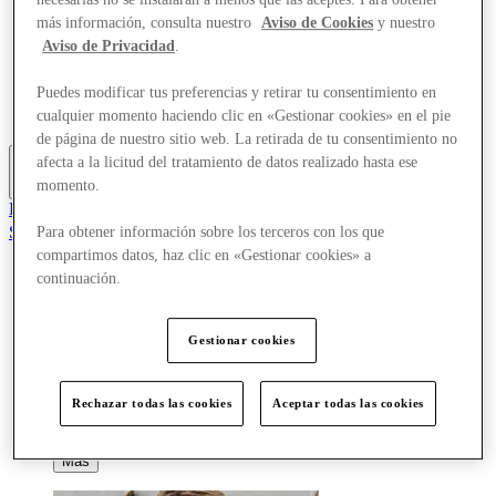
Ofertas
más información, consulta nuestro
Aviso de Cookies
y nuestro
Planifica tu visita
Aviso de Privacidad
.
¿Qué pasa?
Comer y beber
Puedes modificar tus preferencias y retirar tu consentimiento en
Tarjetas regalo
Servicios
cualquier momento haciendo clic en «Gestionar cookies» en el pie
de página de nuestro sitio web. La retirada de tu consentimiento no
afecta a la licitud del tratamiento de datos realizado hasta ese
momento.
Más
El Club
Salvado
Para obtener información sobre los terceros con los que
es
compartimos datos, haz clic en «Gestionar cookies» a
continuación.
Tiendas
Ofertas
Planifica tu visita
Gestionar cookies
¿Qué pasa?
Comer y beber
Tarjetas regalo
Rechazar todas las cookies
Aceptar todas las cookies
Servicios
Más