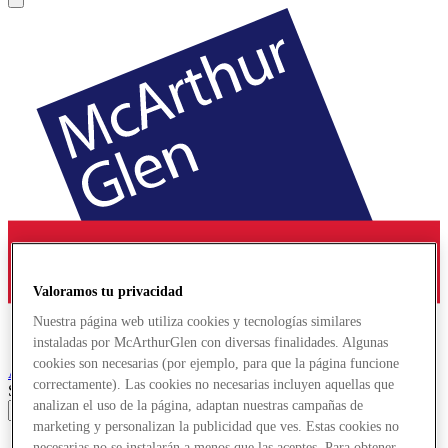
Valoramos tu privacidad
Nuestra página web utiliza cookies y tecnologías similares
instaladas por McArthurGlen con diversas finalidades. Algunas
cookies son necesarias (por ejemplo, para que la página funcione
Ashford
Designer Outlet
correctamente). Las cookies no necesarias incluyen aquellas que
Search input
analizan el uso de la página, adaptan nuestras campañas de
marketing y personalizan la publicidad que ves. Estas cookies no
Tiendas
necesarias no se instalarán a menos que las aceptes. Para obtener