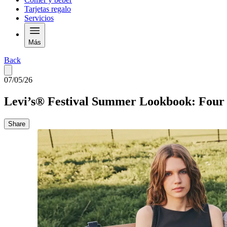
Tarjetas regalo
Servicios
Más
Back
07/05/26
Levi’s® Festival Summer Lookbook: Four E
Share