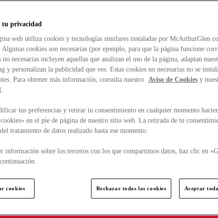
 tu privacidad
ina web utiliza cookies y tecnologías similares instaladas por McArthurGlen co
. Algunas cookies son necesarias (por ejemplo, para que la página funcione cor
 no necesarias incluyen aquellas que analizan el uso de la página, adaptan nue
g y personalizan la publicidad que ves. Estas cookies no necesarias no se insta
ptes. Para obtener más información, consulta nuestro
Aviso de Cookies
y nues
d
.
ficar tus preferencias y retirar tu consentimiento en cualquier momento hacien
cookies» en el pie de página de nuestro sitio web. La retirada de tu consentimi
d del tratamiento de datos realizado hasta ese momento.
r información sobre los terceros con los que compartimos datos, haz clic en «G
continuación.
ar cookies
Rechazar todas las cookies
Aceptar toda