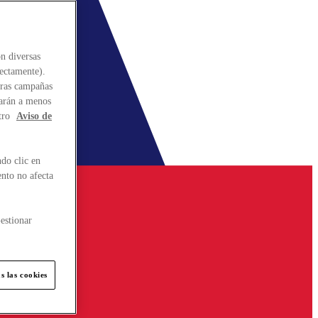
n diversas
rectamente).
stras campañas
larán a menos
tro
Aviso de
do clic en
ento no afecta
estionar
s las cookies