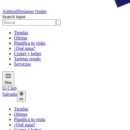
Ashford
Designer Outlet
Search input
Tiendas
Ofertas
Planifica tu visita
¿Qué pasa?
Comer y beber
Tarjetas regalo
Servicios
Más
El Club
Salvado
es
Tiendas
Ofertas
Planifica tu visita
¿Qué pasa?
Comer y beber