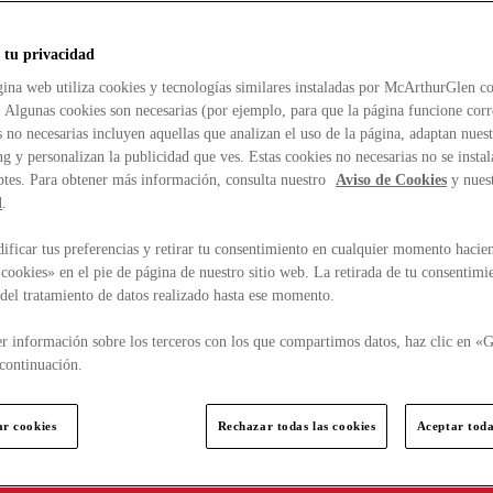
 tu privacidad
ina web utiliza cookies y tecnologías similares instaladas por McArthurGlen co
. Algunas cookies son necesarias (por ejemplo, para que la página funcione cor
 no necesarias incluyen aquellas que analizan el uso de la página, adaptan nue
g y personalizan la publicidad que ves. Estas cookies no necesarias no se insta
ptes. Para obtener más información, consulta nuestro
Aviso de Cookies
y nues
d
.
ficar tus preferencias y retirar tu consentimiento en cualquier momento hacien
cookies» en el pie de página de nuestro sitio web. La retirada de tu consentimi
d del tratamiento de datos realizado hasta ese momento.
r información sobre los terceros con los que compartimos datos, haz clic en «G
continuación.
ar cookies
Rechazar todas las cookies
Aceptar toda