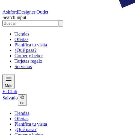
Ashford
Designer Outlet
Search input
Tiendas
Ofertas
Planifica tu visita
¿Qué pasa?
Comer y beber
Tarjetas regalo
Servicios
Más
El Club
Salvado
es
Tiendas
Ofertas
Planifica tu visita
¿Qué pasa?
Comer y beber