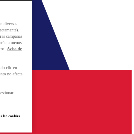
n diversas
rectamente).
stras campañas
larán a menos
tro
Aviso de
do clic en
ento no afecta
estionar
s las cookies