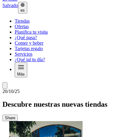
Salvado
es
Tiendas
Ofertas
Planifica tu visita
¿Qué pasa?
Comer y beber
Tarjetas regalo
Servicios
¿Qué tal tu día?
Más
20/10/25
Descubre nuestras nuevas tiendas
Share