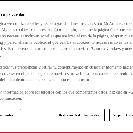
 tu privacidad
ina web utiliza cookies y tecnologías similares instaladas por McArthurGlen co
. Algunas cookies son necesarias (por ejemplo, para que la página funcione cor
 no necesarias incluyen aquellas que analizan el uso de la página, adaptan nue
g y personalizan la publicidad que ves. Estas cookies no necesarias no se insta
ptes. Para obtener más información, consulta nuestro
Aviso de Cookies
y nues
d
.
ficar tus preferencias y retirar tu consentimiento en cualquier momento hacien
cookies» en el pie de página de nuestro sitio web. La retirada de tu consentimi
d del tratamiento de datos realizado hasta ese momento.
r información sobre los terceros con los que compartimos datos, haz clic en «G
continuación.
ar cookies
Rechazar todas las cookies
Aceptar toda