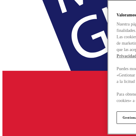
Valoramos
Nuestra pág
finalidades
Las cookies
de marketin
que las ace
Privacida
Puedes modi
«Gestionar 
a la licitu
Para obtene
cookies» a 
Gestion