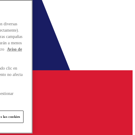
n diversas
rectamente).
stras campañas
larán a menos
tro
Aviso de
do clic en
ento no afecta
estionar
s las cookies