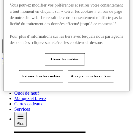
Offres
Vous pouvez modifier vos préférences et retirer votre consentement
Planifiez votre visite
à tout moment en cliquant sur « Gérer les cookies » en bas de page
Quoi de neuf
de notre site web. Le retrait de votre consentement n’affecte pas la
Mangez et buvez
licéité du traitement des données effectué jusqu’à ce moment-là.
Cartes cadeaux
Services
Pour plus d’informations sur les tiers avec lesquels nous partageons
des données, cliquez sur «Gérer les cookies» ci-dessous.
Plus
Le Club
Gérer les cookies
Sauvé
fr
Refuser tous les cookies
Accepter tous les cookies
Magasins
Offres
Planifiez votre visite
Quoi de neuf
Mangez et buvez
Cartes cadeaux
Services
Plus