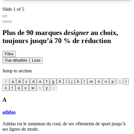
Slide 1 of 5
Plus de 90 marques
designer
au choix,
toujours jusqu’à 70 % de réduction
Filtre
Vue détaillée
Liste
Jump to section
#
a
b
c
d
e
f
g
h
i
j
k
l
m
n
o
p
q
r
s
t
u
v
w
x
y
z
A
adidas
Adidas est le summum du cool, de ses vêtements de sport jusqu’à
ses lignes de mode.