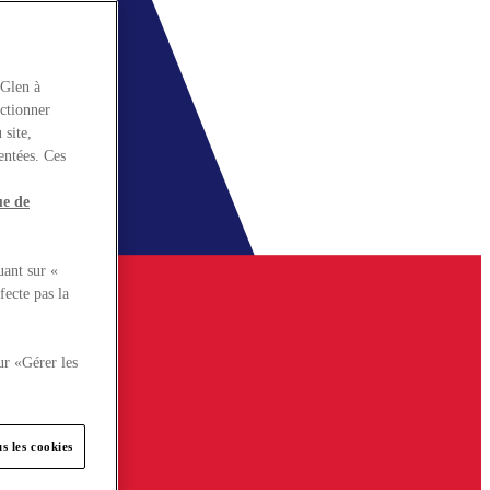
rGlen à
nctionner
 site,
entées. Ces
ue de
uant sur «
fecte pas la
ur «Gérer les
s les cookies