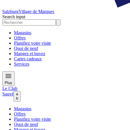
Salzburg
Village de Marques
Search input
Magasins
Offres
Planifiez votre visite
Quoi de neuf
Mangez et buvez
Cartes cadeaux
Services
Plus
Le Club
Sauvé
fr
Magasins
Offres
Planifiez votre visite
Quoi de neuf
Mangez et buvez