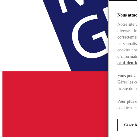
Nous attac
Notre site 
diverses fi
correctemen
personnalis
cookies non
d’informati
confidentia
Vous pouvez
Gérer les c
licéité du 
Pour plus d
cookies» ci
Gérer l