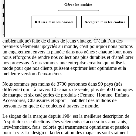
Le slogan de la marque depuis 1984 est la
Gérer les cookies
meilleure description de l’esprit de ses
collections.
Refuser tous les cookies
Accepter tous les cookies
Nous sommes nés en 1984 grâce à une veste (aujourd’hui
emblématique) faite de chutes de jeans vintage. C’était l’un des
premiers vêtements upcyclés au monde, c’est pourquoi nous portons
un engagement envers la planète dans nos gènes : chaque jour, nous
nous efforçons de rendre nos collections plus durables et d’améliorer
nos processus. Nous sommes une entreprise créative qui utilise la
mode pour que nos clients puissent exprimer leur optimisme et la
meilleure version d’eux-mêmes.
Nous sommes pas moins de 3700 personnes dans 90 pays (très
différents) qui – à travers 10 canaux de vente, plus de 500 boutiques
de marque et six catégories de produits : Femme, Homme, Enfants,
Accessoires, Chaussures et Sport – habillent des millions de
personnes en quête de couleurs à travers le monde.
Le slogan de la marque depuis 1984 est la meilleure description de
l’esprit de ses collections. Des vêtements et accessoires amusants,
irrévérencieux, frais, colorés qui transmettent optimisme et passion
pour la vie. Le design et la décoration des magasins sont vraiment