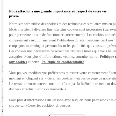
Nous attachons une grande importance au respect de votre vie
privée
Notre site web utilise des cookies et des technologies similaires mis en p
McArthurGlen à diverses fins. Certains cookies sont nécessaires (par exe
pour permettre au site de fonctionner correctement). Les cookies non néc
comprennent ceux qui analysent l’utilisation du site, personnalisent nos
campagnes marketing et personnalisent les publicités qui vous sont présen
Ces cookies non nécessaires ne seront pas utilisés à moins que vous ne le
acceptiez. Pour plus d’informations, veuillez consulter notre
Politique 
aux cookies
et notre
Politique de confidentialité
.
Vous pouvez modifier vos préférences et retirer votre consentement à tou
moment en cliquant sur « Gérer les cookies » en bas de page de notre sit
Desigual
Le retrait de votre consentement n’affecte pas la licéité du traitement des
données effectué jusqu’à ce moment-là.
Fermé
9am - 6pm
Pour plus d’informations sur les tiers avec lesquels nous partageons des 
Contacter la boutique
Accessoires & Sacs
Mode
Chaussures
Sport
Sacs &
cliquez sur «Gérer les cookies» ci-dessous.
Maroquinerie
Mode décontractée
Denim