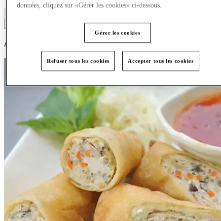
données, cliquez sur «Gérer les cookies» ci-dessous.
#
a
b
c
d
e
f
g
h
i
j
k
l
m
n
o
p
q
r
s
t
u
v
w
x
y
z
Gérer les cookies
A
Refuser tous les cookies
Accepter tous les cookies