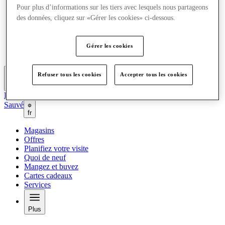
Offres
Pour plus d’informations sur les tiers avec lesquels nous partageons
Planifiez votre visite
des données, cliquez sur «Gérer les cookies» ci-dessous.
Quoi de neuf
Mangez et buvez
Cartes cadeaux
Gérer les cookies
Services
Refuser tous les cookies
Accepter tous les cookies
Plus
Le Club
Sauvé
fr
Magasins
Offres
Planifiez votre visite
Quoi de neuf
Mangez et buvez
Cartes cadeaux
Services
Plus