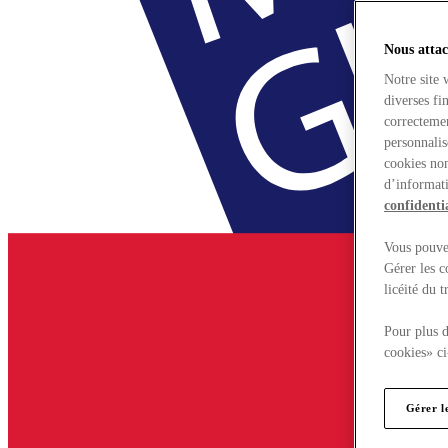
Nous attac
Notre site 
diverses fi
correctemen
personnalis
cookies non
d’informati
confidentia
Vous pouvez
Gérer les c
licéité du 
Pour plus d
cookies» ci
Gérer l