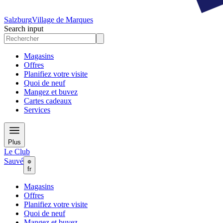
Salzburg
Village de Marques
Search input
Magasins
Offres
Planifiez votre visite
Quoi de neuf
Mangez et buvez
Cartes cadeaux
Services
Plus
Le Club
Sauvé
fr
Magasins
Offres
Planifiez votre visite
Quoi de neuf
Mangez et buvez