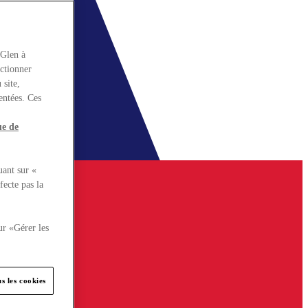
rGlen à
nctionner
 site,
entées. Ces
ue de
uant sur «
fecte pas la
ur «Gérer les
s les cookies