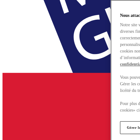
Nous attac
Notre site 
diverses fi
correctemen
personnalis
cookies non
d’informati
confidentia
Vous pouvez
Gérer les c
licéité du 
Pour plus d
cookies» ci
Gérer l