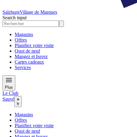
Salzburg
Village de Marques
Search input
Magasins
Offres
Planifiez votre visite
Quoi de neuf
Mangez et buvez
Cartes cadeaux
Services
Plus
Le Club
Sauvé
fr
Magasins
Offres
Planifiez votre visite
Quoi de neuf
Mangez et buvez