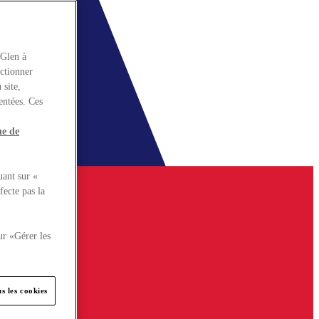
rGlen à
nctionner
 site,
entées. Ces
ue de
uant sur «
fecte pas la
ur «Gérer les
s les cookies