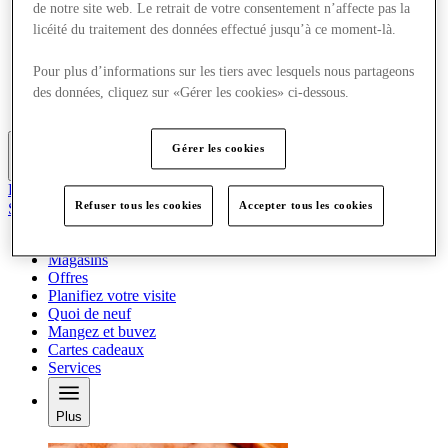
de notre site web. Le retrait de votre consentement n’affecte pas la
Offres
licéité du traitement des données effectué jusqu’à ce moment-là.
Planifiez votre visite
Quoi de neuf
Mangez et buvez
Pour plus d’informations sur les tiers avec lesquels nous partageons
Cartes cadeaux
des données, cliquez sur «Gérer les cookies» ci-dessous.
Services
Gérer les cookies
Plus
Le Club
Refuser tous les cookies
Accepter tous les cookies
Sauvé
fr
Magasins
Offres
Planifiez votre visite
Quoi de neuf
Mangez et buvez
Cartes cadeaux
Services
Plus