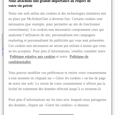
Nous attachons une grande importance au respect de
Offres
votre vie privée
Planifiez votre visite
Quoi de neuf
Notre site web utilise des cookies et des technologies similaires mis
Mangez et buvez
en place par McArthurGlen à diverses fins. Certains cookies sont
Cartes cadeaux
nécessaires (par exemple, pour permettre au site de fonctionner
Services
correctement). Les cookies non nécessaires comprennent ceux qui
analysent l’utilisation du site, personnalisent nos campagnes
marketing et personnalisent les publicités qui vous sont présentées.
Plus
Ces cookies non nécessaires ne seront pas utilisés à moins que vous
Le Club
ne les acceptiez. Pour plus d’informations, veuillez consulter notre
Sauvé
Politique relative aux cookies
et notre
Politique de
fr
confidentialité
.
Magasins
Offres
Vous pouvez modifier vos préférences et retirer votre consentement
Planifiez votre visite
à tout moment en cliquant sur « Gérer les cookies » en bas de page
Quoi de neuf
de notre site web. Le retrait de votre consentement n’affecte pas la
Mangez et buvez
licéité du traitement des données effectué jusqu’à ce moment-là.
Cartes cadeaux
Services
Pour plus d’informations sur les tiers avec lesquels nous partageons
des données, cliquez sur «Gérer les cookies» ci-dessous.
Plus