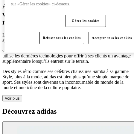
sur «Gérer les cookies» ci-dessous.
Adidas est le summum du style, de ses
vêtements de sport jusqu’à ses lignes de
mode.
Gérer les cookies
Le logo adidas est reconnu comme un symbole de chaussures de
Refuser tous les cookies
Accepter tous les cookies
sport de qualité dans le monde entier.
Qu’il s’agisse de course, de football, de tennis ou de golf, adidas
utilise les dernières technologies pour offrir à ses clients un avantage
supplémentaire lorsqu’ils entrent sur le terrain.
Des styles rétro comme ses célèbres chaussures Samba à sa gamme
Style, plus à la mode, adidas est bien plus qu’une simple marque de
sport. Ses styles sont devenus un incontournable du monde de la
mode et une icône de la culture populaire.
Voir plus
Découvrez adidas