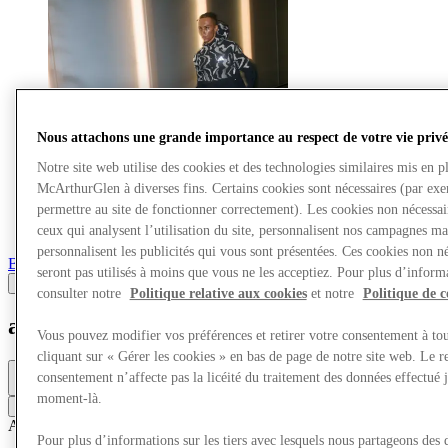
Nous attachons une grande importance au respect de votre vie privé
Notre site web utilise des cookies et des technologies similaires mis en p
McArthurGlen à diverses fins. Certains cookies sont nécessaires (par ex
permettre au site de fonctionner correctement). Les cookies non nécessa
ceux qui analysent l’utilisation du site, personnalisent nos campagnes ma
personnalisent les publicités qui vous sont présentées. Ces cookies non né
Boutiques
seront pas utilisés à moins que vous ne les acceptiez. Pour plus d’informa
consulter notre
Politique relative aux cookies
et notre
Politique de c
adidas
Vous pouvez modifier vos préférences et retirer votre consentement à t
cliquant sur « Gérer les cookies » en bas de page de notre site web. Le re
Ouvert
consentement n’affecte pas la licéité du traitement des données effectué 
9am - 6pm
moment-là.
Contacter la boutique
Accessoires & Sacs
Mode
Chaussures
Sport
Mode décontractée
Pour plus d’informations sur les tiers avec lesquels nous partageons des 