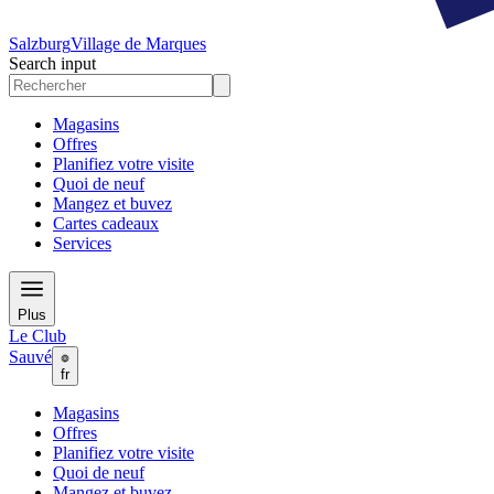
Salzburg
Village de Marques
Search input
Magasins
Offres
Planifiez votre visite
Quoi de neuf
Mangez et buvez
Cartes cadeaux
Services
Plus
Le Club
Sauvé
fr
Magasins
Offres
Planifiez votre visite
Quoi de neuf
Mangez et buvez