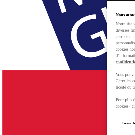
Nous attac
Notre site 
diverses fi
correctemen
personnalis
cookies non
d’informati
confidentia
Vous pouvez
Gérer les c
licéité du 
Pour plus d
cookies» ci
Gérer l