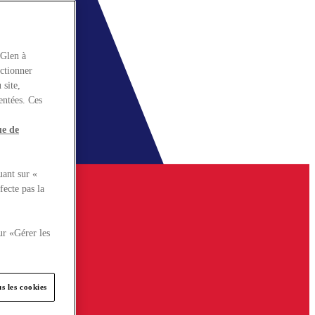
rGlen à
nctionner
 site,
entées. Ces
ue de
uant sur «
fecte pas la
ur «Gérer les
s les cookies