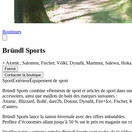
Boutiques
Bründl Sports
+
Atomic, Salomon, Fischer, Völkl, Dynafit, Mammut, Salewa, Hok
Fermé
Contacter la boutique
Sport
Extérieur
Équipement de sport
Bründl Sports combine vêtements de sport et articles de sport dans un
accessoires, ainsi que maillots de bain des marques suivantes :
Atomic, Blizzard, Bollé, dare2b, Dotout, Dynafit, Fire+Ice, Fische
d’autres.
Bründl Sports lance la saison hivernale avec des offres imbatables.
Profitez d’économies allant jusqu’à 50 % sur le prix en magasin sur cer
Veuillez noter : certains articles Bründl Sports sont exclus de la rédu