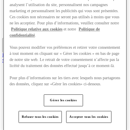
Offres
analysent l’utilisation du site, personnalisent nos campagnes
Planifiez votre visite
marketing et personnalisent les publicités qui vous sont présentées.
Quoi de neuf
Ces cookies non nécessaires ne seront pas utilisés à moins que vous
Mangez et buvez
ne les acceptiez. Pour plus d’informations, veuillez consulter notre
Cartes cadeaux
Politique relative aux cookies
et notre
Politique de
Services
confidentialité
.
Vous pouvez modifier vos préférences et retirer votre consentement
Plus
à tout moment en cliquant sur « Gérer les cookies » en bas de page
Le Club
de notre site web. Le retrait de votre consentement n’affecte pas la
Sauvé
fr
licéité du traitement des données effectué jusqu’à ce moment-là.
Magasins
Pour plus d’informations sur les tiers avec lesquels nous partageons
Offres
des données, cliquez sur «Gérer les cookies» ci-dessous.
Planifiez votre visite
Quoi de neuf
Mangez et buvez
Gérer les cookies
Cartes cadeaux
Services
Refuser tous les cookies
Accepter tous les cookies
Plus