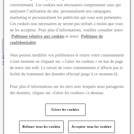
Offres
correctement). Les cookies non nécessaires comprennent ceux qui
Planifiez votre visite
analysent l’utilisation du site, personnalisent nos campagnes
Quoi de neuf
marketing et personnalisent les publicités qui vous sont présentées.
Mangez et buvez
Ces cookies non nécessaires ne seront pas utilisés à moins que vous
Cartes cadeaux
ne les acceptiez. Pour plus d’informations, veuillez consulter notre
Services
Politique relative aux cookies
et notre
Politique de
confidentialité
.
Plus
Vous pouvez modifier vos préférences et retirer votre consentement
Le Club
à tout moment en cliquant sur « Gérer les cookies » en bas de page
Sauvé
fr
de notre site web. Le retrait de votre consentement n’affecte pas la
licéité du traitement des données effectué jusqu’à ce moment-là.
Magasins
Offres
Pour plus d’informations sur les tiers avec lesquels nous partageons
Planifiez votre visite
des données, cliquez sur «Gérer les cookies» ci-dessous.
Quoi de neuf
Mangez et buvez
Cartes cadeaux
Services
Gérer les cookies
Plus
Refuser tous les cookies
Accepter tous les cookies