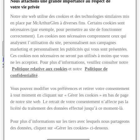
Nous attachons une grande importance au respect de
Offres
votre vie privée
Planifiez votre visite
Quoi de neuf
Notre site web utilise des cookies et des technologies similaires mis
Mangez et buvez
en place par McArthurGlen à diverses fins. Certains cookies sont
Cartes cadeaux
nécessaires (par exemple, pour permettre au site de fonctionner
Services
correctement). Les cookies non nécessaires comprennent ceux qui
analysent l’utilisation du site, personnalisent nos campagnes
marketing et personnalisent les publicités qui vous sont présentées.
Plus
Ces cookies non nécessaires ne seront pas utilisés à moins que vous
Le Club
ne les acceptiez. Pour plus d’informations, veuillez consulter notre
Sauvé
Politique relative aux cookies
et notre
Politique de
fr
confidentialité
.
Magasins
Offres
Vous pouvez modifier vos préférences et retirer votre consentement
Planifiez votre visite
à tout moment en cliquant sur « Gérer les cookies » en bas de page
Quoi de neuf
de notre site web. Le retrait de votre consentement n’affecte pas la
Mangez et buvez
licéité du traitement des données effectué jusqu’à ce moment-là.
Cartes cadeaux
Services
Pour plus d’informations sur les tiers avec lesquels nous partageons
des données, cliquez sur «Gérer les cookies» ci-dessous.
Plus