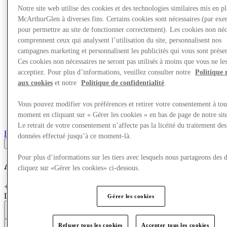
Notre site web utilise des cookies et des technologies similaires mis en p
McArthurGlen à diverses fins. Certains cookies sont nécessaires (par exe
pour permettre au site de fonctionner correctement). Les cookies non néc
comprennent ceux qui analysent l’utilisation du site, personnalisent nos
campagnes marketing et personnalisent les publicités qui vous sont présen
Ces cookies non nécessaires ne seront pas utilisés à moins que vous ne le
acceptiez. Pour plus d’informations, veuillez consulter notre
Politique 
aux cookies
et notre
Politique de confidentialité
.
Vous pouvez modifier vos préférences et retirer votre consentement à tou
moment en cliquant sur « Gérer les cookies » en bas de page de notre sit
Le retrait de votre consentement n’affecte pas la licéité du traitement des
Boutiques
données effectué jusqu’à ce moment-là.
Pour plus d’informations sur les tiers avec lesquels nous partageons des 
Alina Cosmetics
cliquez sur «Gérer les cookies» ci-dessous.
+
Hugo Boss, Prada, Burberry, Yves Saint Laurent, Lancôme,
Lancaster, Paco Rabanne, Biotherm
Gérer les cookies
Fermé
9am - 7pm
Contacter la boutique
Refuser tous les cookies
Accepter tous les cookies