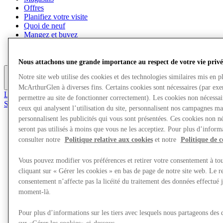
Offres
Planifiez votre visite
Quoi de neuf
Mangez et buvez
Cartes cadeaux
Services
Nous attachons une grande importance au respect de votre vie privé
Notre site web utilise des cookies et des technologies similaires mis en p
Plus
McArthurGlen à diverses fins. Certains cookies sont nécessaires (par ex
Le Club
permettre au site de fonctionner correctement). Les cookies non nécessa
Sauvé
ceux qui analysent l’utilisation du site, personnalisent nos campagnes ma
fr
personnalisent les publicités qui vous sont présentées. Ces cookies non né
Magasins
seront pas utilisés à moins que vous ne les acceptiez. Pour plus d’informa
Offres
consulter notre
Politique relative aux cookies
et notre
Politique de c
Planifiez votre visite
Quoi de neuf
Vous pouvez modifier vos préférences et retirer votre consentement à t
Mangez et buvez
cliquant sur « Gérer les cookies » en bas de page de notre site web. Le re
Cartes cadeaux
consentement n’affecte pas la licéité du traitement des données effectué 
Services
moment-là.
Plus
Pour plus d’informations sur les tiers avec lesquels nous partageons des 