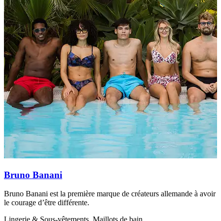
C
e
L
Bruno Banani
Bruno Banani est la première marque de créateurs allemande à avoir
le courage d’être différente.
Lingerie & Sous-vêtements, Maillots de bain