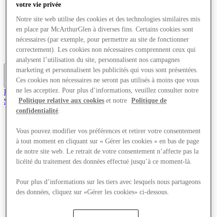
votre vie privée
Offres
Planifiez votre visite
Notre site web utilise des cookies et des technologies similaires mis
Quoi de neuf
en place par McArthurGlen à diverses fins. Certains cookies sont
Mangez et buvez
nécessaires (par exemple, pour permettre au site de fonctionner
Cartes cadeaux
correctement). Les cookies non nécessaires comprennent ceux qui
Services
analysent l’utilisation du site, personnalisent nos campagnes
marketing et personnalisent les publicités qui vous sont présentées.
Ces cookies non nécessaires ne seront pas utilisés à moins que vous
Plus
ne les acceptiez. Pour plus d’informations, veuillez consulter notre
Le Club
Sauvé
Politique relative aux cookies
et notre
Politique de
fr
confidentialité
.
Magasins
Vous pouvez modifier vos préférences et retirer votre consentement
Offres
à tout moment en cliquant sur « Gérer les cookies » en bas de page
Planifiez votre visite
Quoi de neuf
de notre site web. Le retrait de votre consentement n’affecte pas la
Mangez et buvez
licéité du traitement des données effectué jusqu’à ce moment-là.
Cartes cadeaux
Services
Pour plus d’informations sur les tiers avec lesquels nous partageons
des données, cliquez sur «Gérer les cookies» ci-dessous.
Plus