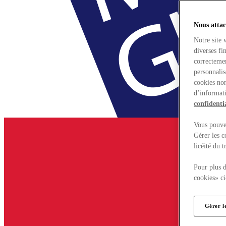
Nous attac
Notre site 
diverses fi
correctemen
personnalis
cookies non
d’informati
confidentia
Vous pouvez
Gérer les c
licéité du 
Pour plus d
cookies» ci
Gérer l