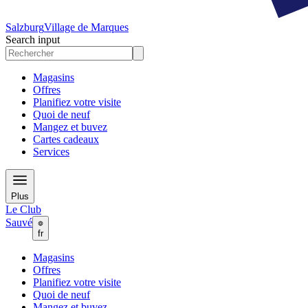
Salzburg
Village de Marques
Search input
Magasins
Offres
Planifiez votre visite
Quoi de neuf
Mangez et buvez
Cartes cadeaux
Services
Plus
Le Club
Sauvé
fr
Magasins
Offres
Planifiez votre visite
Quoi de neuf
Mangez et buvez