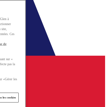
rGlen à
nctionner
 site,
entées. Ces
ue de
uant sur «
fecte pas la
ur «Gérer les
s les cookies