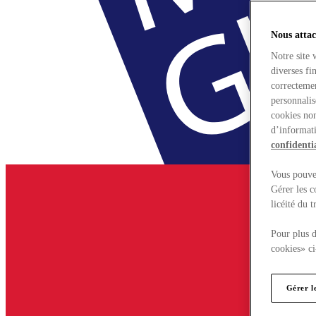
Nous attac
Notre site 
diverses fi
correctemen
personnalis
cookies non
d’informati
confidentia
Vous pouvez
Gérer les c
licéité du 
Pour plus d
cookies» ci
Gérer l