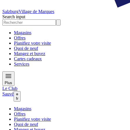
Salzburg
Village de Marques
Search input
Magasins
Offres
Planifiez votre visite
Quoi de neuf
Mangez et buvez
Cartes cadeaux
Services
Plus
Le Club
Sauvé
fr
Magasins
Offres
Planifiez votre visite
Quoi de neuf
Mangez et buvez