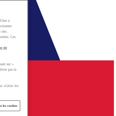
rGlen à
nctionner
 site,
entées. Ces
ue de
uant sur «
fecte pas la
ur «Gérer les
s les cookies