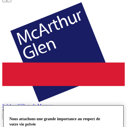
Salzburg
Village de Marques
Search input
Nous attachons une grande importance au respect de
votre vie privée
Magasins