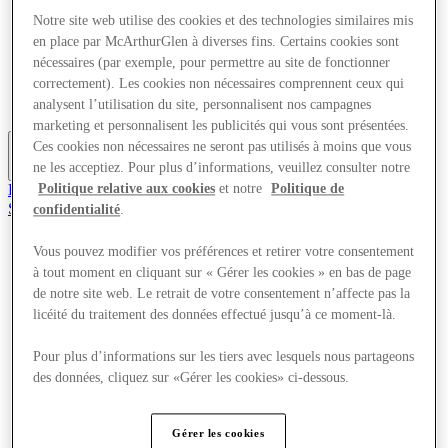
Offres
Notre site web utilise des cookies et des technologies similaires mis
Planifiez votre visite
en place par McArthurGlen à diverses fins. Certains cookies sont
Quoi de neuf
nécessaires (par exemple, pour permettre au site de fonctionner
Mangez et buvez
correctement). Les cookies non nécessaires comprennent ceux qui
Cartes cadeaux
Services
analysent l’utilisation du site, personnalisent nos campagnes
marketing et personnalisent les publicités qui vous sont présentées.
Ces cookies non nécessaires ne seront pas utilisés à moins que vous
ne les acceptiez. Pour plus d’informations, veuillez consulter notre
Plus
Le Club
Politique relative aux cookies
et notre
Politique de
Sauvé
confidentialité
.
fr
Vous pouvez modifier vos préférences et retirer votre consentement
Magasins
à tout moment en cliquant sur « Gérer les cookies » en bas de page
Offres
Planifiez votre visite
de notre site web. Le retrait de votre consentement n’affecte pas la
Quoi de neuf
licéité du traitement des données effectué jusqu’à ce moment-là.
Mangez et buvez
Cartes cadeaux
Pour plus d’informations sur les tiers avec lesquels nous partageons
Services
des données, cliquez sur «Gérer les cookies» ci-dessous.
Plus
Gérer les cookies