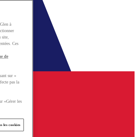
rGlen à
nctionner
 site,
entées. Ces
ue de
uant sur «
fecte pas la
ur «Gérer les
s les cookies