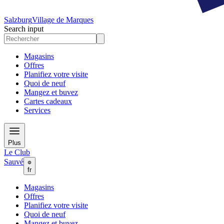
Salzburg
Village de Marques
Search input
Magasins
Offres
Planifiez votre visite
Quoi de neuf
Mangez et buvez
Cartes cadeaux
Services
Plus
Le Club
Sauvé
fr
Magasins
Offres
Planifiez votre visite
Quoi de neuf
Mangez et buvez