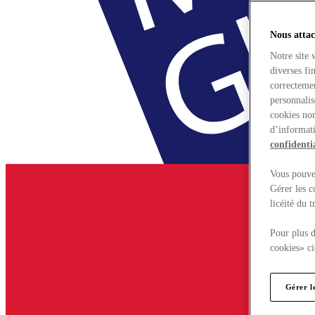
Nous attac
Notre site 
diverses fi
correctemen
personnalis
cookies non
d’informati
confidentia
Vous pouvez
Gérer les c
licéité du 
Pour plus d
cookies» ci
Gérer l