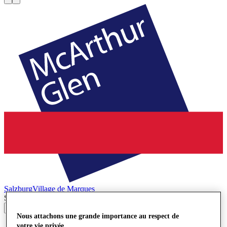
Salzburg
Village de Marques
Search input
Nous attachons une grande importance au respect de
Magasins
votre vie privée