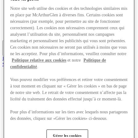
Offres
Notre site web utilise des cookies et des technologies similaires mis
Planifiez votre visite
en place par McArthurGlen à diverses fins. Certains cookies sont
Quoi de neuf
Mangez et buvez
nécessaires (par exemple, pour permettre au site de fonctionner
Cartes cadeaux
correctement). Les cookies non nécessaires comprennent ceux qui
Services
analysent l’utilisation du site, personnalisent nos campagnes
marketing et personnalisent les publicités qui vous sont présentées.
Ces cookies non nécessaires ne seront pas utilisés à moins que vous
Plus
ne les acceptiez. Pour plus d’informations, veuillez consulter notre
Le Club
Politique relative aux cookies
et notre
Politique de
Sauvé
confidentialité
.
fr
Magasins
Vous pouvez modifier vos préférences et retirer votre consentement
Offres
à tout moment en cliquant sur « Gérer les cookies » en bas de page
Planifiez votre visite
de notre site web. Le retrait de votre consentement n’affecte pas la
Quoi de neuf
licéité du traitement des données effectué jusqu’à ce moment-là.
Mangez et buvez
Cartes cadeaux
Pour plus d’informations sur les tiers avec lesquels nous partageons
Services
des données, cliquez sur «Gérer les cookies» ci-dessous.
Plus
Gérer les cookies