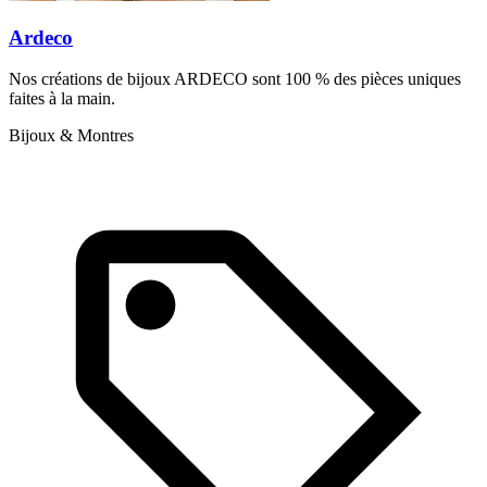
Ardeco
Nos créations de bijoux ARDECO sont 100 % des pièces uniques
faites à la main.
Bijoux & Montres
A
l
A