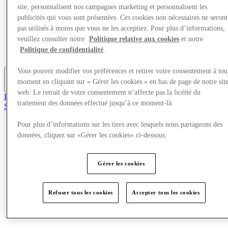
site, personnalisent nos campagnes marketing et personnalisent les
Offres
Planifiez votre visite
publicités qui vous sont présentées. Ces cookies non nécessaires ne seront
Quoi de neuf
pas utilisés à moins que vous ne les acceptiez. Pour plus d’informations,
Mangez et buvez
veuillez consulter notre
Politique relative aux cookies
et notre
Cartes cadeaux
Politique de confidentialité
.
Services
Vous pouvez modifier vos préférences et retirer votre consentement à tou
moment en cliquant sur « Gérer les cookies » en bas de page de notre sit
Plus
web. Le retrait de votre consentement n’affecte pas la licéité du
Le Club
traitement des données effectué jusqu’à ce moment-là.
Sauvé
fr
Pour plus d’informations sur les tiers avec lesquels nous partageons des
Magasins
données, cliquez sur «Gérer les cookies» ci-dessous.
Offres
Planifiez votre visite
Quoi de neuf
Gérer les cookies
Mangez et buvez
Cartes cadeaux
Services
Refuser tous les cookies
Accepter tous les cookies
Plus