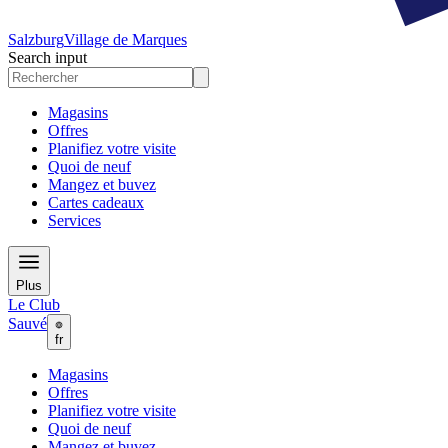
Salzburg
Village de Marques
Search input
Magasins
Offres
Planifiez votre visite
Quoi de neuf
Mangez et buvez
Cartes cadeaux
Services
Plus
Le Club
Sauvé
fr
Magasins
Offres
Planifiez votre visite
Quoi de neuf
Mangez et buvez