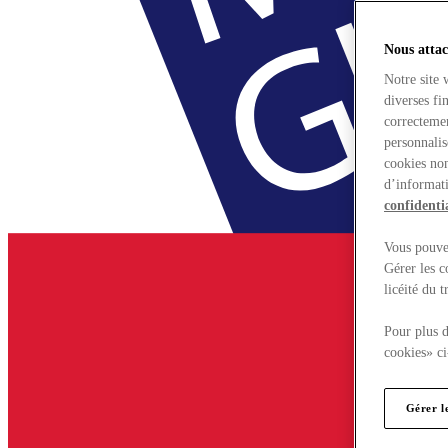
Nous attac
Notre site 
diverses fi
correctemen
personnalis
cookies non
d’informati
confidentia
Vous pouvez
Gérer les c
licéité du 
Pour plus d
cookies» ci
Gérer l