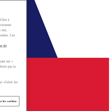
rGlen à
nctionner
 site,
entées. Ces
ue de
uant sur «
fecte pas la
ur «Gérer les
s les cookies