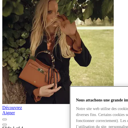
Nous attachons une grande imp
Découvrez
D
Notre site web utilise des cooki
Aigner
diverses fins. Certains cookies 
fonctionner correctement). Les 
l’utilisation du site, personnali