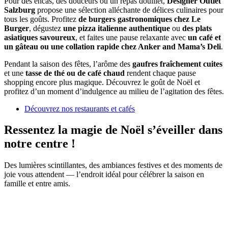
Pour des encas, des douceurs ou un repas douillet,
Designer Outlet
Salzburg
propose une sélection alléchante de délices culinaires pour
tous les goûts. Profitez
de burgers gastronomiques chez Le
Burger
, dégustez
une pizza italienne authentique
ou
des plats
asiatiques savoureux
, et faites une pause relaxante avec
un café et
un gâteau ou une collation rapide chez Anker and Mama’s Deli
.
Pendant la saison des fêtes, l’arôme des
gaufres fraîchement cuites
et une
tasse de thé ou de café chaud
rendent chaque pause
shopping encore plus magique. Découvrez le goût de Noël et
profitez d’un moment d’indulgence au milieu de l’agitation des fêtes.
Découvrez nos restaurants et cafés
Ressentez la magie de Noël s’éveiller dans
notre centre !
Des lumières scintillantes, des ambiances festives et des moments de
joie vous attendent — l’endroit idéal pour célébrer la saison en
famille et entre amis.