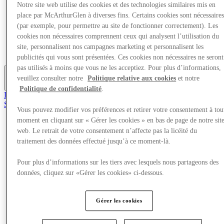
Notre site web utilise des cookies et des technologies similaires mis en
Offres
place par McArthurGlen à diverses fins. Certains cookies sont nécessaire
Planifiez votre visite
Quoi de neuf
(par exemple, pour permettre au site de fonctionner correctement). Les
Mangez et buvez
cookies non nécessaires comprennent ceux qui analysent l’utilisation du
Cartes cadeaux
site, personnalisent nos campagnes marketing et personnalisent les
Services
publicités qui vous sont présentées. Ces cookies non nécessaires ne seront
pas utilisés à moins que vous ne les acceptiez. Pour plus d’informations,
veuillez consulter notre
Politique relative aux cookies
et notre
Plus
Politique de confidentialité
.
Le Club
Sauvé
Vous pouvez modifier vos préférences et retirer votre consentement à tou
fr
moment en cliquant sur « Gérer les cookies » en bas de page de notre sit
Magasins
web. Le retrait de votre consentement n’affecte pas la licéité du
Offres
traitement des données effectué jusqu’à ce moment-là.
Planifiez votre visite
Quoi de neuf
Pour plus d’informations sur les tiers avec lesquels nous partageons des
Mangez et buvez
données, cliquez sur «Gérer les cookies» ci-dessous.
Cartes cadeaux
Services
Gérer les cookies
Plus