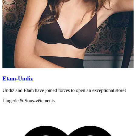
Etam-Undiz
Undiz and Etam have joined forces to open an exceptional store!
7
Lingerie & Sous-vêtements
C