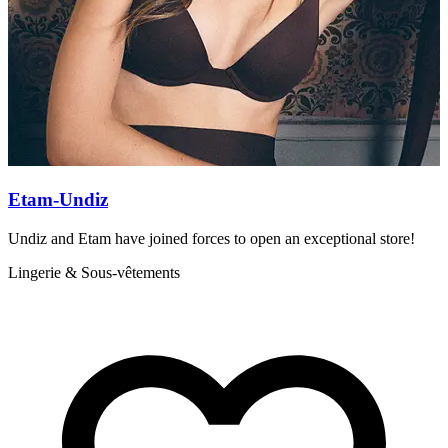
Etam-Undiz
Undiz and Etam have joined forces to open an exceptional store!
7
Lingerie & Sous-vêtements
C