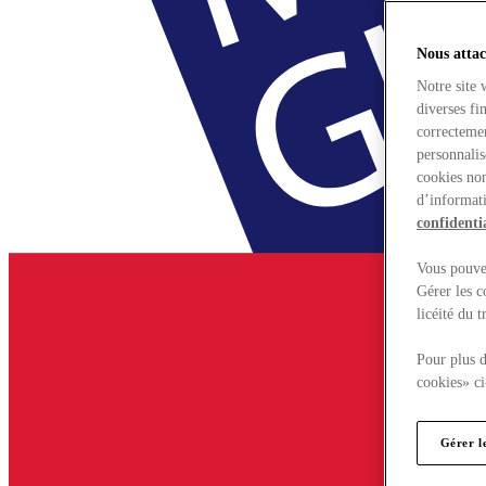
Nous attac
Notre site 
diverses fi
correctemen
personnalis
cookies non
d’informati
confidentia
Vous pouvez
Gérer les c
licéité du 
Pour plus d
cookies» ci
Gérer l