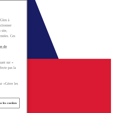
rGlen à
nctionner
 site,
entées. Ces
ue de
uant sur «
fecte pas la
ur «Gérer les
s les cookies