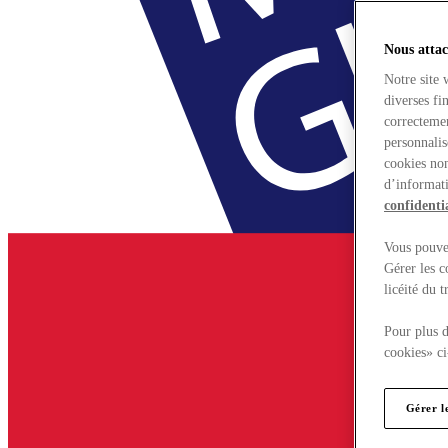
Nous attac
Notre site 
diverses fi
correctemen
personnalis
cookies non
d’informati
confidentia
Vous pouvez
Gérer les c
licéité du 
Pour plus d
cookies» ci
Gérer l