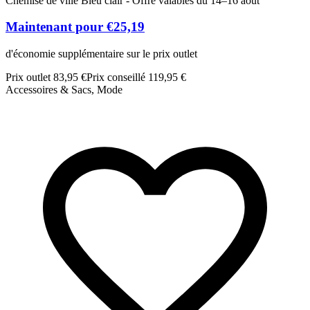
Chemise de ville Bleu clair - Offre valables du 14–16 août
B
Maintenant pour €25,19
d'économie supplémentaire sur le prix outlet
d
Prix outlet 83,95 €
Prix conseillé 119,95 €
P
Accessoires & Sacs, Mode
A