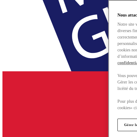
Nous attac
Notre site 
diverses fi
correctemen
personnalis
cookies non
d’informati
confidentia
Vous pouvez
Gérer les c
licéité du 
Pour plus d
cookies» ci
Gérer l