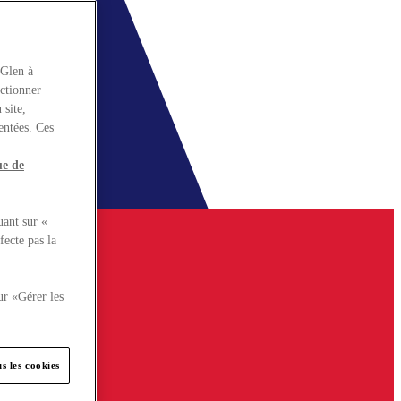
rGlen à
nctionner
 site,
entées. Ces
ue de
uant sur «
fecte pas la
ur «Gérer les
s les cookies