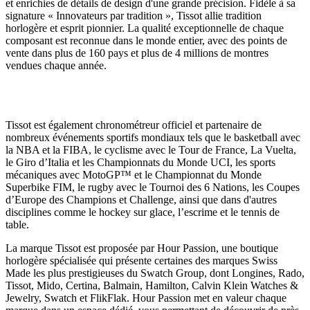
et enrichies de détails de design d'une grande précision. Fidèle à sa
signature « Innovateurs par tradition », Tissot allie tradition
horlogère et esprit pionnier. La qualité exceptionnelle de chaque
composant est reconnue dans le monde entier, avec des points de
vente dans plus de 160 pays et plus de 4 millions de montres
vendues chaque année.
Tissot est également chronométreur officiel et partenaire de
nombreux événements sportifs mondiaux tels que le basketball avec
la NBA et la FIBA, le cyclisme avec le Tour de France, La Vuelta,
le Giro d’Italia et les Championnats du Monde UCI, les sports
mécaniques avec MotoGP™ et le Championnat du Monde
Superbike FIM, le rugby avec le Tournoi des 6 Nations, les Coupes
d’Europe des Champions et Challenge, ainsi que dans d'autres
disciplines comme le hockey sur glace, l’escrime et le tennis de
table.
La marque Tissot est proposée par Hour Passion, une boutique
horlogère spécialisée qui présente certaines des marques Swiss
Made les plus prestigieuses du Swatch Group, dont Longines, Rado,
Tissot, Mido, Certina, Balmain, Hamilton, Calvin Klein Watches &
Jewelry, Swatch et FlikFlak. Hour Passion met en valeur chaque