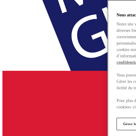
Nous attac
Notre site 
diverses fi
correctemen
personnalis
cookies non
d’informati
confidentia
Vous pouvez
Gérer les c
licéité du 
Pour plus d
cookies» ci
Gérer l