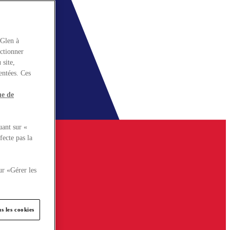
rGlen à
nctionner
 site,
entées. Ces
ue de
uant sur «
fecte pas la
ur «Gérer les
s les cookies