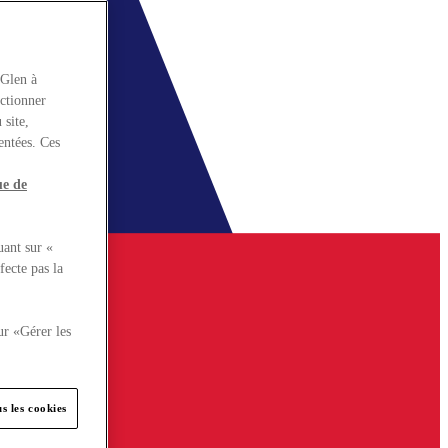
rGlen à
nctionner
 site,
entées. Ces
ue de
uant sur «
fecte pas la
ur «Gérer les
s les cookies