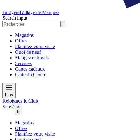
Bridgend
Village de Marques
Search input
Magasins
Offres
Planifiez votre visite
Quoi de neuf
Mangez et buvez
Services
Cartes cadeaux
Carte du Centre
Plus
Rejoignez le Club
Sauvé
fr
Magasins
Offres
Planifiez votre visite
Quoi de neuf