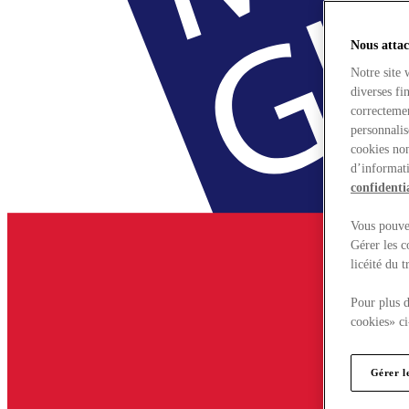
Nous attac
Notre site 
diverses fi
correctemen
personnalis
cookies non
d’informati
confidentia
Vous pouvez
Gérer les c
licéité du 
Pour plus d
cookies» ci
Gérer l