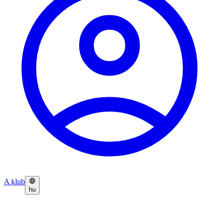
A klub
hu