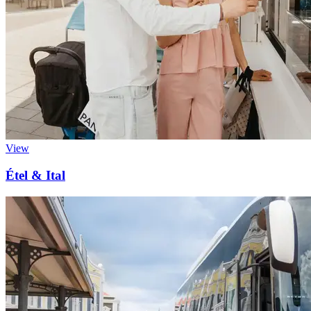
View
Étel & Ital