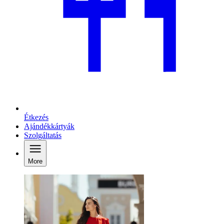
Étkezés
Ajándékkártyák
Szolgáltatás
More