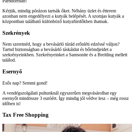
Parndorfban!
Kérjük, mindig pórázon tartsák őket. Néhány üzlet és étterem
azonban nem engedélyezi a kutyák belépését. A szomjas kutyák a
központban található különböző kutyafürdőkben ihatnak.
Szekrények
Nem szeretnéd, hogy a bevásárló túrád erőnléti edzéssé váljon?
Tartsd biztonságban a bevásárló táskáidat és bőröndjeidet a
szekrényeinkben. Szekrényeinket a Samsonite és a Breitling mellett
találod.
Esernyő
Esős nap? Semmi gond!
A vendégszolgálati pultunknál egyszerűen megvásárolhat egy
esernyőt mindössze 3 euróért. Így mindig jól védve lesz – még rossz
időben is!
Tax Free Shopping