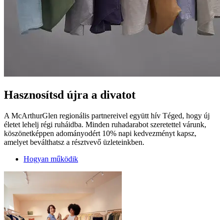
Hasznosítsd újra a divatot
A McArthurGlen regionális partnereivel együtt hív Téged, hogy új
életet lehelj régi ruháidba. Minden ruhadarabot szeretettel várunk,
köszönetképpen adományodért 10% napi kedvezményt kapsz,
amelyet beválthatsz a résztvevő üzleteinkben.
Hogyan működik