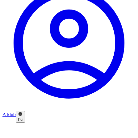
A klub
hu