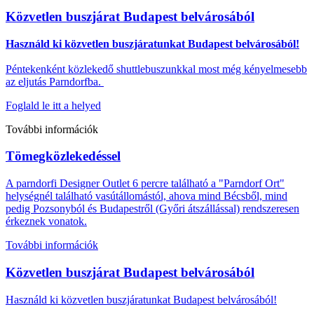
Közvetlen buszjárat Budapest belvárosából
Használd ki közvetlen buszjáratunkat Budapest belvárosából!
Péntekenként közlekedő shuttlebuszunkkal most még kényelmesebb
az eljutás Parndorfba.
Foglald le itt a helyed
További információk
Tömegközlekedéssel
A parndorfi Designer Outlet 6 percre található a "Parndorf Ort"
helységnél található vasútállomástól, ahova mind Bécsből, mind
pedig Pozsonyból és Budapestről (Győri átszállással) rendszeresen
érkeznek vonatok.
További információk
Közvetlen buszjárat Budapest belvárosából
Használd ki közvetlen buszjáratunkat Budapest belvárosából!