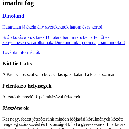
imádni fog
Dinoland
Határtalan játékélmény gyerekeknek három éves kortól.
Szórakozás a kicsiknek Dinolandban, miközben a felnőttek
kényelmesen vásárolhatnak. Dinolandunk új pompájában tündököl!
További információk
Kiddie Cabs
A Kids Cabs-szal való bevásárlás igazi kaland a kicsik számára.
Pelenkázó helyiségek
A legtöbb mosdónk pelenkázóval felszerelt.
Játszóterek
Két nagy, fedett játszóterünk minden időjárási körülmények között
rengeteg szórakozást és biztonságot kínál a gyerekeknek. Itt a kicsik