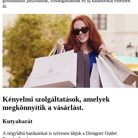
gondtalanul játszhatnak, rohangálhatnak és új kalandokat élhetnek
át.
Kényelmi szolgáltatások, amelyek
megkönnyítik a vásárlást.
Kutyabarát
A négylábú barátainkat is szívesen látjuk a Designer Outlet