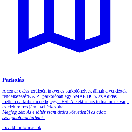
Parkolás
A center egész területén ingyenes parkolóhelyek állnak a vendégek
rendelkezésére. A P1 parkolóban egy SMARTICS, az Adidas
melletti parkolóban pedig egy TESLA elektromos töltőállomás várja
az elektromos járművel érkezőket.
Megjegyzés: Az e-töltés számlázása közvetlenül az adott
szolgáltatónál történik.
További információk