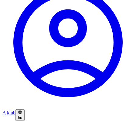
A klub
hu