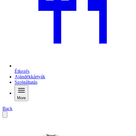
Étkezés
Ajándékkártyák
Szolgáltatás
More
Back