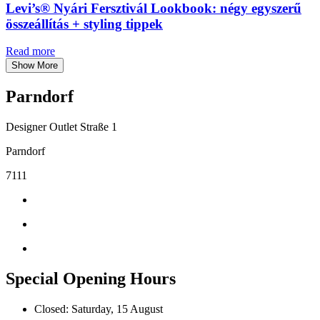
Levi’s® Nyári Fersztivál Lookbook: négy egyszerű
összeállítás + styling tippek
Read more
Show More
Parndorf
Designer Outlet Straße 1
Parndorf
7111
Special Opening Hours
Closed: Saturday, 15 August