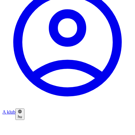
A klub
hu