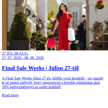
27 JÚL.
08 AUG.
27. 07. 2026 - 08. 08. 2026
Final Sale Weeks | Július 27-től
A Final Sale Weeks július 27-én, hétfőn veszi kezdetét – ne maradj
le az utolsó esélyről, hogy megszerezd a legjobb ajánlatokat akár
50% kedvezménnyel az outlet árakból!
Read more